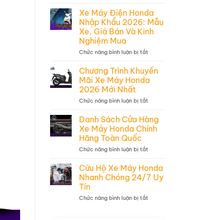
Bảng
giá
Xe Máy Điện Honda
lệ
Nhập Khẩu 2026: Mẫu
phí
Xe, Giá Bán Và Kinh
trước
bạ
Nghiệm Mua
xe
Chức năng bình luận bị tắt
ở
máy
Xe
Honda
Máy
mới
Chương Trình Khuyến
Điện
nhất
Mãi Xe Máy Honda
Honda
2026
2026 Mới Nhất
Nhập
Khẩu
Chức năng bình luận bị tắt
ở
2026:
Chương
Mẫu
Trình
Danh Sách Cửa Hàng
Xe,
Khuyến
Giá
Xe Máy Honda Chính
Mãi
Bán
Hãng Toàn Quốc
Xe
Và
Máy
Kinh
Chức năng bình luận bị tắt
ở
Honda
Nghiệm
Danh
2026
Mua
Sách
Cứu Hộ Xe Máy Honda
Mới
Cửa
Nhất
Nhanh Chóng 24/7 Uy
Hàng
Tín
Xe
Máy
Chức năng bình luận bị tắt
ở
Honda
Cứu
Chính
Hộ
Hãng
Xe