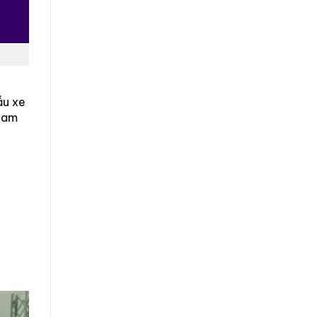
ẫu xe
 Nam