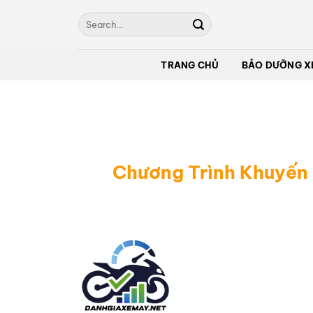
Bỏ
qua
nội
dung
TRANG CHỦ
BẢO DƯỠNG X
Chương Trình Khuyến