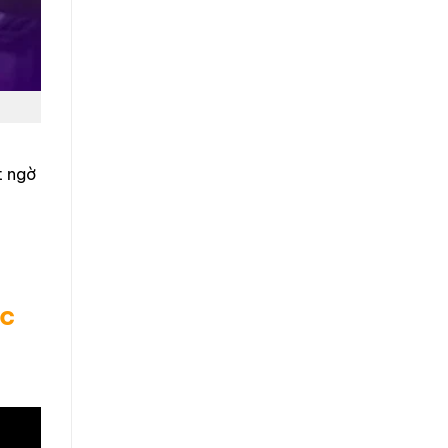
t ngờ
ốc