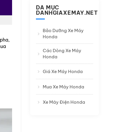
Toàn
Máy
DA MỤC
Quốc
Honda
DANHGIAXEMAY.NET
Nhanh
Chóng
24/7
Uy
Bảo Dưỡng Xe Máy
Tín
Honda
pha,
mua
Các Dòng Xe Máy
Honda
Giá Xe Máy Honda
Mua Xe Máy Honda
Xe Máy Điện Honda